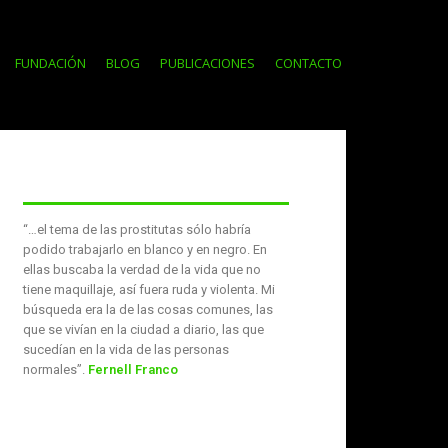
FUNDACIÓN
BLOG
PUBLICACIONES
CONTACTO
“…el tema de las prostitutas sólo habría
podido trabajarlo en blanco y en negro. En
ellas buscaba la verdad de la vida que no
tiene maquillaje, así fuera ruda y violenta. Mi
búsqueda era la de las cosas comunes, las
que se vivían en la ciudad a diario, las que
sucedían en la vida de las personas
normales”.
Fernell Franco